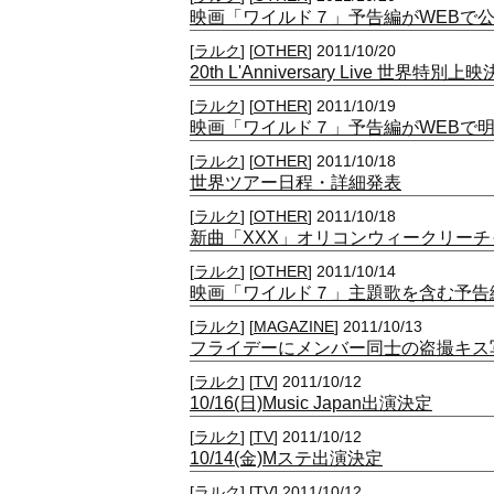
映画「ワイルド７」予告編がWEBで
[
ラルク
] [
OTHER
] 2011/10/20
20th L'Anniversary Live 世界特別上
[
ラルク
] [
OTHER
] 2011/10/19
映画「ワイルド７」予告編がWEBで
[
ラルク
] [
OTHER
] 2011/10/18
世界ツアー日程・詳細発表
[
ラルク
] [
OTHER
] 2011/10/18
新曲「XXX」オリコンウィークリーチ
[
ラルク
] [
OTHER
] 2011/10/14
映画「ワイルド７」主題歌を含む予告編
[
ラルク
] [
MAGAZINE
] 2011/10/13
フライデーにメンバー同士の盗撮キス
[
ラルク
] [
TV
] 2011/10/12
10/16(日)Music Japan出演決定
[
ラルク
] [
TV
] 2011/10/12
10/14(金)Mステ出演決定
[
ラルク
] [
TV
] 2011/10/12