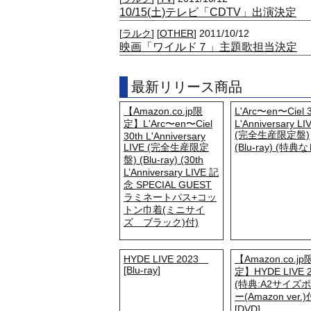
10/15(土)テレビ「CDTV」出演決定
[
ラルク
] [
OTHER
] 2011/10/12
映画「ワイルド７」主題歌担当決定
最新リリース商品
【Amazon.co.jp限
L'Arc〜en〜Ciel 3
定】L'Arc〜en〜Ciel
L'Anniversary LI
(完全生産限定盤)
30th L'Anniversary
LIVE (完全生産限定
(Blu-ray) (特典な
盤) (Blu-ray) (30th
L’Anniversary LIVE 記
念 SPECIAL GUEST
ラミネートパス+コッ
トン巾着(ミニサイ
ズ ブラック)付)
HYDE LIVE 2023
【Amazon.co.jp
[Blu-ray]
定】HYDE LIVE 
(特典:A2サイズ
ー(Amazon ver.)
[DVD]