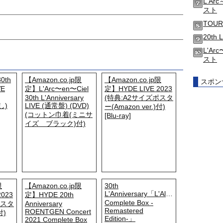
L'Arc
スト
TOUR
20th 
L'Arc
スト
0th
【Amazon.co.jp限
【Amazon.co.jp限
スポン
VE
定】L'Arc〜en〜Ciel
定】HYDE LIVE 2023
30th L'Anniversary
(特典:A2サイズポスタ
し)
LIVE (通常盤) (DVD)
ー(Amazon ver.)付)
(コットン巾着(ミニサ
[Blu-ray]
イズ ブラック)付)
限
【Amazon.co.jp限
30th
L'Anniversary「L'Album
2023
定】HYDE 20th
Complete Box -
ポスタ
Anniversary
Remastered
ROENTGEN Concert
付)
Edition-」
2021 Complete Box