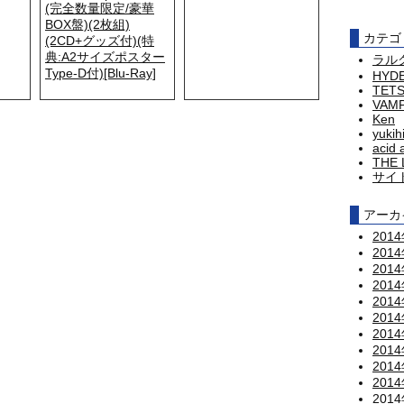
(完全数量限定/豪華
BOX盤)(2枚組)
カテゴ
(2CD+グッズ付)(特
典:A2サイズポスター
ラル
Type-D付)[Blu-Ray]
HYD
TET
VAM
Ken
yukih
acid 
THE 
サイ
アーカ
201
201
201
201
201
201
201
201
201
201
201