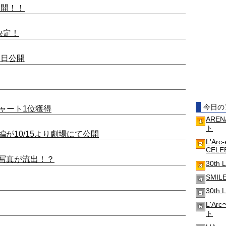
公開！！
映決定！
明日公開
今日の
ャート1位獲得
AREN
ト
が10/15より劇場にて公開
L'Arc
CELE
写真が流出！？
30th 
SMIL
30th
L'Ar
ト