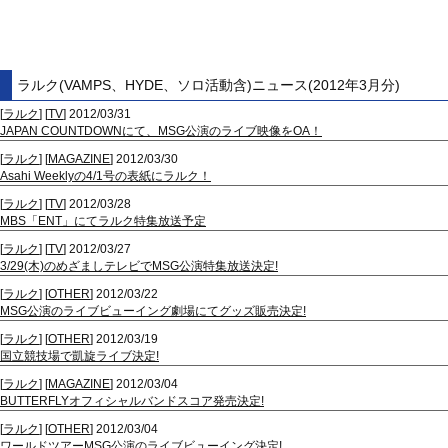
ラルク(VAMPS、HYDE、ソロ活動含)ニュース(2012年3月分)
[
ラルク
] [
TV
] 2012/03/31
JAPAN COUNTDOWNにて、MSG公演のライブ映像をOA！
[
ラルク
] [
MAGAZINE
] 2012/03/30
Asahi Weeklyの4/1号の表紙にラルク！
[
ラルク
] [
TV
] 2012/03/28
MBS「ENT」にてラルク特集放送予定
[
ラルク
] [
TV
] 2012/03/27
3/29(木)のめざましテレビでMSG公演特集放送決定!
[
ラルク
] [
OTHER
] 2012/03/22
MSG公演のライブビューイング劇場にてグッズ販売決定!
[
ラルク
] [
OTHER
] 2012/03/19
国立競技場で凱旋ライブ決定!
[
ラルク
] [
MAGAZINE
] 2012/03/04
BUTTERFLYオフィシャルバンドスコア発売決定!
[
ラルク
] [
OTHER
] 2012/03/04
ワールドツアーMSG公演のライブビューイング決定!