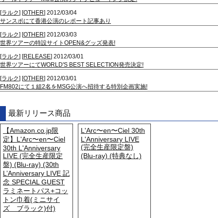
[
ラルク
] [
OTHER
] 2012/03/04
サンスポにて香港公演のレポート記事あり
[
ラルク
] [
OTHER
] 2012/03/03
世界ツアーの特設サイトOPEN&グッズ発表!
[
ラルク
] [
RELEASE
] 2012/03/01
世界ツアーにてWORLD'S BEST SELECTION発売決定!
[
ラルク
] [
OTHER
] 2012/03/01
FM802にて１組2名をMSG公演へ招待する特別企画実施!
最新リリース商品
【Amazon.co.jp限
L'Arc〜en〜Ciel 30th
定】L'Arc〜en〜Ciel
L'Anniversary LIVE
(完全生産限定盤)
30th L'Anniversary
LIVE (完全生産限定
(Blu-ray) (特典なし)
盤) (Blu-ray) (30th
L’Anniversary LIVE 記
念 SPECIAL GUEST
ラミネートパス+コッ
トン巾着(ミニサイ
ズ ブラック)付)