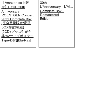
【Amazon.co.jp限
30th
L'Anniversary「L'Album
定】HYDE 20th
Complete Box -
Anniversary
Remastered
ROENTGEN Concert
Edition-」
2021 Complete Box
(完全数量限定/豪華
BOX盤)(2枚組)
(2CD+グッズ付)(特
典:A2サイズポスター
Type-D付)[Blu-Ray]