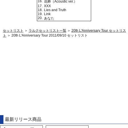
16.
花葬（Acoustic ver.）
17.
XXX
18.
Lies and Truth
19.
Link
20.
あなた
セットリスト
＞
ラルクセットリスト一覧
＞
20th L'Anniversary Tour セットリス
ト
＞ 20th L'Anniversary Tour 2011/09/10 セットリスト
最新リリース商品