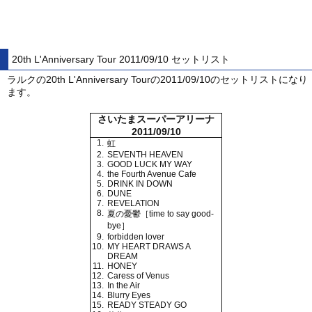
20th L'Anniversary Tour 2011/09/10 セットリスト
ラルクの20th L'Anniversary Tourの2011/09/10のセットリストになり
ます。
さいたまスーパーアリーナ
2011/09/10
1.
虹
2.
SEVENTH HEAVEN
3.
GOOD LUCK MY WAY
4.
the Fourth Avenue Cafe
5.
DRINK IN DOWN
6.
DUNE
7.
REVELATION
8.
夏の憂鬱［time to say good-
bye］
9.
forbidden lover
10.
MY HEART DRAWS A
DREAM
11.
HONEY
12.
Caress of Venus
13.
In the Air
14.
Blurry Eyes
15.
READY STEADY GO