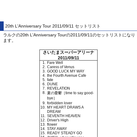
20th L'Anniversary Tour 2011/09/11 セットリスト
ラルクの20th L'Anniversary Tourの2011/09/11のセットリストになり
ます。
さいたまスーパーアリーナ
2011/09/11
1.
Fare Well
2.
Caress of Venus
3.
GOOD LUCK MY WAY
4.
the Fourth Avenue Cafe
5.
fate
6.
DUNE
7.
REVELATION
8.
夏の憂鬱［time to say good-
bye］
9.
forbidden lover
10.
MY HEART DRAWS A
DREAM
11.
SEVENTH HEAVEN
12.
Driver's High
13.
flower
14.
STAY AWAY
15.
READY STEADY GO