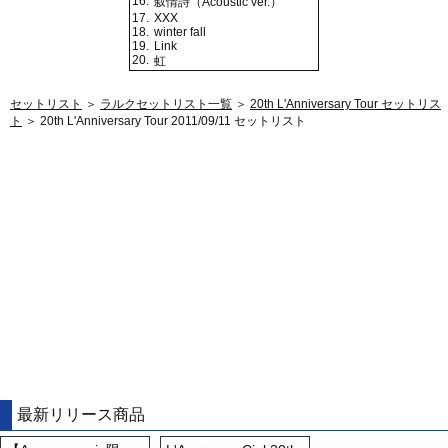
16.
叙情詩（Acoustic ver.）
17.
XXX
18.
winter fall
19.
Link
20.
虹
セットリスト
＞
ラルクセットリスト一覧
＞
20th L'Anniversary Tour セットリス
ト
＞ 20th L'Anniversary Tour 2011/09/11 セットリスト
最新リリース商品