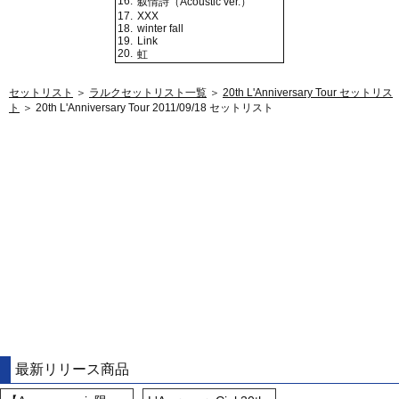
16.
叙情詩（Acoustic ver.）
17.
XXX
18.
winter fall
19.
Link
20.
虹
セットリスト
＞
ラルクセットリスト一覧
＞
20th L'Anniversary Tour セットリス
ト
＞ 20th L'Anniversary Tour 2011/09/18 セットリスト
最新リリース商品