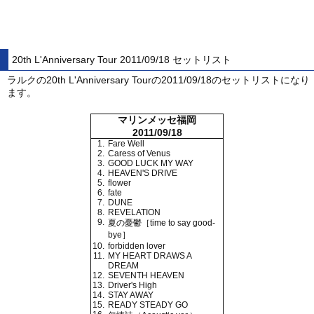
20th L'Anniversary Tour 2011/09/18 セットリスト
ラルクの20th L'Anniversary Tourの2011/09/18のセットリストになり
ます。
マリンメッセ福岡
2011/09/18
1.
Fare Well
2.
Caress of Venus
3.
GOOD LUCK MY WAY
4.
HEAVEN'S DRIVE
5.
flower
6.
fate
7.
DUNE
8.
REVELATION
9.
夏の憂鬱［time to say good-
bye］
10.
forbidden lover
11.
MY HEART DRAWS A
DREAM
12.
SEVENTH HEAVEN
13.
Driver's High
14.
STAY AWAY
15.
READY STEADY GO