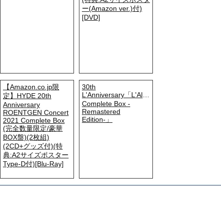
ー(Amazon ver.)付)
[DVD]
【Amazon.co.jp限
30th
L'Anniversary「L'Album
定】HYDE 20th
Complete Box -
Anniversary
Remastered
ROENTGEN Concert
Edition-」
2021 Complete Box
(完全数量限定/豪華
BOX盤)(2枚組)
(2CD+グッズ付)(特
典:A2サイズポスター
Type-D付)[Blu-Ray]