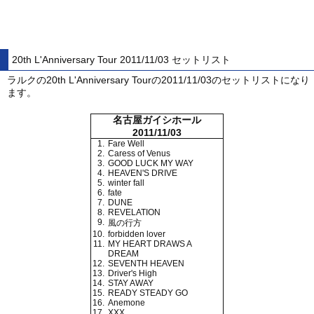
20th L'Anniversary Tour 2011/11/03 セットリスト
ラルクの20th L'Anniversary Tourの2011/11/03のセットリストになり
ます。
名古屋ガイシホール
2011/11/03
1.
Fare Well
2.
Caress of Venus
3.
GOOD LUCK MY WAY
4.
HEAVEN'S DRIVE
5.
winter fall
6.
fate
7.
DUNE
8.
REVELATION
9.
風の行方
10.
forbidden lover
11.
MY HEART DRAWS A
DREAM
12.
SEVENTH HEAVEN
13.
Driver's High
14.
STAY AWAY
15.
READY STEADY GO
16.
Anemone
17.
XXX