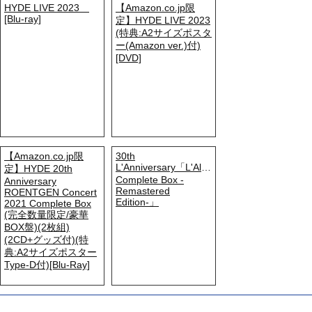
HYDE LIVE 2023
【Amazon.co.jp限
[Blu-ray]
定】HYDE LIVE 2023
(特典:A2サイズポスタ
ー(Amazon ver.)付)
[DVD]
【Amazon.co.jp限
30th
L'Anniversary「L'Album
定】HYDE 20th
Complete Box -
Anniversary
Remastered
ROENTGEN Concert
Edition-」
2021 Complete Box
(完全数量限定/豪華
BOX盤)(2枚組)
(2CD+グッズ付)(特
典:A2サイズポスター
Type-D付)[Blu-Ray]