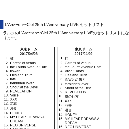
L'Arc〜en〜Ciel 25th L'Anniversary LIVE セットリスト
ラルクのL'Arc〜en〜Ciel 25th L'Anniversary LIVEのセットリストにな
ります。
東京ドーム
東京ドーム
2017/04/08
2017/04/09
1.
1.
虹
虹
2.
Caress of Venus
2.
Caress of Venus
3.
the Fourth Avenue Cafe
3.
the Fourth Avenue Cafe
4.
flower
4.
Vivid Colors
5.
Lies and Truth
5.
Lies and Truth
6.
fate
6.
真実と幻想と
7.
forbidden lover
7.
forbidden lover
8.
Shout at the Devil
8.
Shout at the Devil
9.
REVELATION
9.
REVELATION
10.
Voice
10.
風の行方
11.
XXX
11.
XXX
12.
花葬
12.
花葬
13.
浸食
13.
浸食
14.
HONEY
14.
HONEY
15.
MY HEART DRAWS A
15.
MY HEART DRAWS A
DREAM
DREAM
16.
NEO UNIVERSE
16.
NEO UNIVERSE