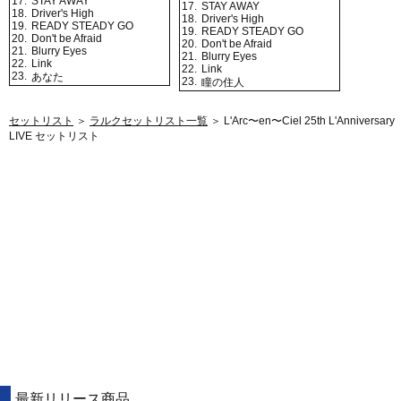
17.
STAY AWAY
17.
STAY AWAY
18.
Driver's High
18.
Driver's High
19.
READY STEADY GO
19.
READY STEADY GO
20.
Don't be Afraid
20.
Don't be Afraid
21.
Blurry Eyes
21.
Blurry Eyes
22.
Link
22.
Link
23.
あなた
23.
瞳の住人
セットリスト
＞
ラルクセットリスト一覧
＞ L'Arc〜en〜Ciel 25th L'Anniversary
LIVE セットリスト
最新リリース商品