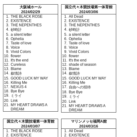
大阪城ホール
国立代々木競技場第一体育館
2024/02/29
2024/03/06
1.
THE BLACK ROSE
1.
All Dead
2.
EXISTENCE
2.
EXISTENCE
3.
THE NEPENTHES
3.
THE NEPENTHES
4.
4.
砂時計
砂時計
5.
a silent letter
5.
a silent letter
6.
Ophelia
6.
Ophelia
7.
Taste of love
7.
Taste of love
8.
Voice
8.
Voice
9.
Vivid Colors
9.
Vivid Colors
10.
flower
10.
flower
11.
It's the end
11.
It's the end
12.
Cureless
12.
shade of season
13.
Blame
13.
Blame
14.
14.
叙情詩
叙情詩
15.
GOOD LUCK MY WAY
15.
GOOD LUCK MY WAY
16.
Killing Me
16.
Killing Me
17.
NEXUS 4
17.
自由への招待
18.
Bye Bye
18.
Bye Bye
19.
ミライ
19.
ミライ
20.
Link
20.
Link
21.
MY HEART DRAWS A
21.
MY HEART DRAWS A
DREAM
DREAM
国立代々木競技場第一体育館
マリンメッセ福岡A館
2024/03/07
2024/03/16
1.
THE BLACK ROSE
1.
All Dead
2.
EXISTENCE
2.
EXISTENCE