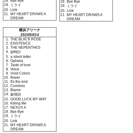
18.
Bye Bye
18.
Bye Bye
19.
ミライ
19.
ミライ
20.
Link
20.
Link
21.
MY HEART DRAWS A
21.
MY HEART DRAWS A
DREAM
DREAM
横浜アリーナ
2024/04/14
1.
THE BLACK ROSE
2.
EXISTENCE
3.
THE NEPENTHES
4.
砂時計
5.
a silent letter
6.
Ophelia
7.
Taste of love
8.
Voice
9.
Vivid Colors
10.
flower
11.
It's the end
12.
Cureless
13.
Blame
14.
叙情詩
15.
GOOD LUCK MY WAY
16.
Killing Me
17.
NEXUS 4
18.
Bye Bye
19.
ミライ
20.
Link
21.
MY HEART DRAWS A
DREAM