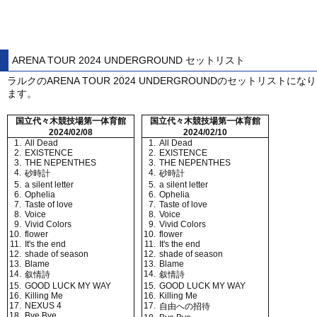
ARENA TOUR 2024 UNDERGROUND セットリスト
ラルクのARENA TOUR 2024 UNDERGROUNDのセットリストになり
ます。
国立代々木競技場第一体育館
国立代々木競技場第一体育館
2024/02/08
2024/02/10
1.
All Dead
1.
All Dead
2.
EXISTENCE
2.
EXISTENCE
3.
THE NEPENTHES
3.
THE NEPENTHES
4.
4.
砂時計
砂時計
5.
a silent letter
5.
a silent letter
6.
Ophelia
6.
Ophelia
7.
Taste of love
7.
Taste of love
8.
Voice
8.
Voice
9.
Vivid Colors
9.
Vivid Colors
10.
flower
10.
flower
11.
It's the end
11.
It's the end
12.
shade of season
12.
shade of season
13.
Blame
13.
Blame
14.
14.
叙情詩
叙情詩
15.
GOOD LUCK MY WAY
15.
GOOD LUCK MY WAY
16.
Killing Me
16.
Killing Me
17.
NEXUS 4
17.
自由への招待
18.
Bye Bye