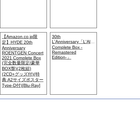
【Amazon.co.jp限
30th
L'Anniversary「L'Album
定】HYDE 20th
Complete Box -
Anniversary
Remastered
ROENTGEN Concert
Edition-」
2021 Complete Box
(完全数量限定/豪華
BOX盤)(2枚組)
(2CD+グッズ付)(特
典:A2サイズポスター
Type-D付)[Blu-Ray]