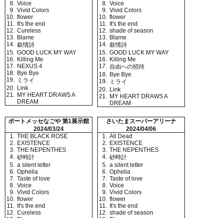
8.
Voice
8.
Voice
9.
Vivid Colors
9.
Vivid Colors
10.
flower
10.
flower
11.
It's the end
11.
It's the end
12.
Cureless
12.
shade of season
13.
Blame
13.
Blame
14.
14.
叙情詩
叙情詩
15.
GOOD LUCK MY WAY
15.
GOOD LUCK MY WAY
16.
Killing Me
16.
Killing Me
17.
NEXUS 4
17.
自由への招待
18.
Bye Bye
18.
Bye Bye
19.
ミライ
19.
ミライ
20.
Link
20.
Link
21.
MY HEART DRAWS A
21.
MY HEART DRAWS A
DREAM
DREAM
ポートメッセなごや 第1展示館
さいたまスーパーアリーナ
2024/03/24
2024/04/06
1.
THE BLACK ROSE
1.
All Dead
2.
EXISTENCE
2.
EXISTENCE
3.
THE NEPENTHES
3.
THE NEPENTHES
4.
4.
砂時計
砂時計
5.
a silent letter
5.
a silent letter
6.
Ophelia
6.
Ophelia
7.
Taste of love
7.
Taste of love
8.
Voice
8.
Voice
9.
Vivid Colors
9.
Vivid Colors
10.
flower
10.
flower
11.
It's the end
11.
It's the end
12.
Cureless
12.
shade of season