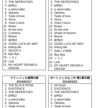
3.
THE NEPENTHES
3.
THE NEPENTHES
4.
4.
砂時計
砂時計
5.
a silent letter
5.
a silent letter
6.
Ophelia
6.
Ophelia
7.
Taste of love
7.
Taste of love
8.
Voice
8.
Voice
9.
Vivid Colors
9.
Vivid Colors
10.
flower
10.
flower
11.
It's the end
11.
It's the end
12.
Cureless
12.
shade of season
13.
Blame
13.
Blame
14.
14.
叙情詩
叙情詩
15.
GOOD LUCK MY WAY
15.
GOOD LUCK MY WAY
16.
Killing Me
16.
Killing Me
17.
NEXUS 4
17.
自由への招待
18.
Bye Bye
18.
Bye Bye
19.
ミライ
19.
ミライ
20.
Link
20.
Link
21.
MY HEART DRAWS A
21.
MY HEART DRAWS A
DREAM
DREAM
マリンメッセ福岡A館
ポートメッセなごや 第1展示館
2024/03/17
2024/03/23
1.
THE BLACK ROSE
1.
All Dead
2.
EXISTENCE
2.
EXISTENCE
3.
THE NEPENTHES
3.
THE NEPENTHES
4.
4.
砂時計
砂時計
5.
a silent letter
5.
a silent letter
6.
Ophelia
6.
Ophelia
7.
Taste of love
7.
Taste of love