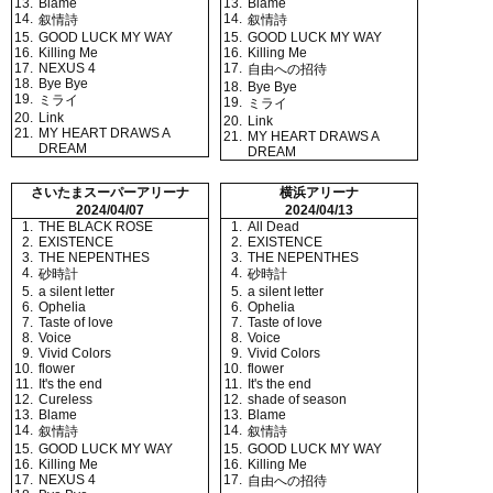
13.
Blame
13.
Blame
14.
14.
叙情詩
叙情詩
15.
GOOD LUCK MY WAY
15.
GOOD LUCK MY WAY
16.
Killing Me
16.
Killing Me
17.
NEXUS 4
17.
自由への招待
18.
Bye Bye
18.
Bye Bye
19.
ミライ
19.
ミライ
20.
Link
20.
Link
21.
MY HEART DRAWS A
21.
MY HEART DRAWS A
DREAM
DREAM
さいたまスーパーアリーナ
横浜アリーナ
2024/04/07
2024/04/13
1.
THE BLACK ROSE
1.
All Dead
2.
EXISTENCE
2.
EXISTENCE
3.
THE NEPENTHES
3.
THE NEPENTHES
4.
4.
砂時計
砂時計
5.
a silent letter
5.
a silent letter
6.
Ophelia
6.
Ophelia
7.
Taste of love
7.
Taste of love
8.
Voice
8.
Voice
9.
Vivid Colors
9.
Vivid Colors
10.
flower
10.
flower
11.
It's the end
11.
It's the end
12.
Cureless
12.
shade of season
13.
Blame
13.
Blame
14.
14.
叙情詩
叙情詩
15.
GOOD LUCK MY WAY
15.
GOOD LUCK MY WAY
16.
Killing Me
16.
Killing Me
17.
NEXUS 4
17.
自由への招待