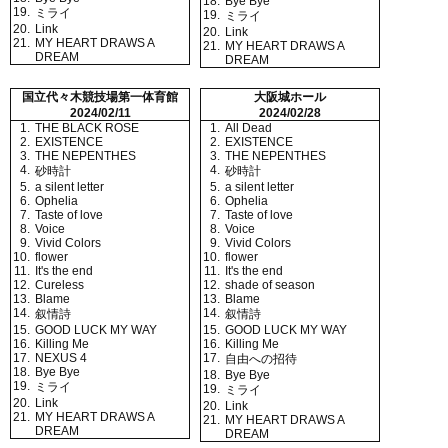
18.
Bye Bye
19.
ミライ
19.
ミライ
20.
Link
20.
Link
21.
MY HEART DRAWS A
21.
MY HEART DRAWS A
DREAM
DREAM
国立代々木競技場第一体育館
大阪城ホール
2024/02/11
2024/02/28
1.
THE BLACK ROSE
1.
All Dead
2.
EXISTENCE
2.
EXISTENCE
3.
THE NEPENTHES
3.
THE NEPENTHES
4.
4.
砂時計
砂時計
5.
a silent letter
5.
a silent letter
6.
Ophelia
6.
Ophelia
7.
Taste of love
7.
Taste of love
8.
Voice
8.
Voice
9.
Vivid Colors
9.
Vivid Colors
10.
flower
10.
flower
11.
It's the end
11.
It's the end
12.
Cureless
12.
shade of season
13.
Blame
13.
Blame
14.
14.
叙情詩
叙情詩
15.
GOOD LUCK MY WAY
15.
GOOD LUCK MY WAY
16.
Killing Me
16.
Killing Me
17.
NEXUS 4
17.
自由への招待
18.
Bye Bye
18.
Bye Bye
19.
ミライ
19.
ミライ
20.
Link
20.
Link
21.
MY HEART DRAWS A
21.
MY HEART DRAWS A
DREAM
DREAM