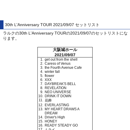
30th L'Anniversary TOUR 2021/09/07 セットリスト
ラルクの30th L'Anniversary TOURの2021/09/07のセットリストにな
ります。
大阪城ホール
2021/09/07
1.
get out from the shell
2.
Caress of Venus
3.
the Fourth Avenue Cafe
4.
winter fall
5.
flower
6.
XXX
7.
DAYBREAK'S BELL
8.
REVELATION
9.
NEO UNIVERSE
10.
DRINK IT DOWN
11.
花葬
12.
EVERLASTING
13.
MY HEART DRAWS A
DREAM
14.
Driver's High
15.
HONEY
16.
READY STEADY GO
17.
ミライ