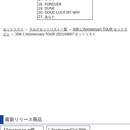
18.
FOREVER
19.
DUNE
20.
GOOD LUCK MY WAY
21.
あなた
セットリスト
＞
ラルクセットリスト一覧
＞
30th L'Anniversary TOUR セットリ
スト
＞ 30th L'Anniversary TOUR 2021/09/07 セットリスト
最新リリース商品
【Amazon.co.jp限
L'Arc〜en〜Ciel 30th