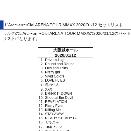
L'Arc〜en〜Ciel ARENA TOUR MMXX 2020/01/12 セットリスト
ラルクのL'Arc〜en〜Ciel ARENA TOUR MMXXの2020/01/12のセット
リストになります。
大阪城ホール
2020/01/12
1.
Driver's High
2.
Round and Round
3.
Lies and Truth
4.
Pretty girl
5.
Vivid Colors
6.
LOVE FLIES
7.
瞳の住人
8.
XXX
9.
DRINK IT DOWN
10.
Shout at the Devil
11.
REVELATION
12.
Blurry Eyes
13.
Killing Me
14.
STAY AWAY
15.
READY STEADY GO
16.
ガラス玉
17.
TIME SLIP