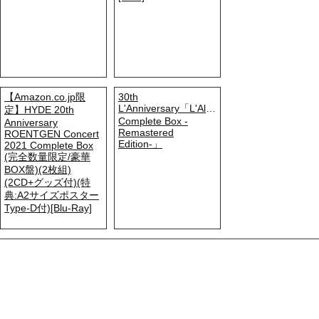
【Amazon.co.jp限
30th
L'Anniversary「L'Album
定】HYDE 20th
Complete Box -
Anniversary
Remastered
ROENTGEN Concert
Edition-」
2021 Complete Box
(完全数量限定/豪華
BOX盤)(2枚組)
(2CD+グッズ付)(特
典:A2サイズポスター
Type-D付)[Blu-Ray]