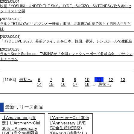
[2023/09/04]
映画「YOSHIKI：UNDER THE SKY」HYDE、SUGIZO、SixTONESら歌う劇中セ
ットリスト公開
[2023/09/02]
ラルクTETSUYAが「ポツンと一軒家」出演、北海道の山奥で暮らす男性の半生と
は
[2023/09/01]
「HYDE LIVE 2023」幕張ファイナルを日本、韓国、香港、シンガポールで生配信
[2023/08/28]
ラルクKenとSuchmos・TAIKINGが「全国エフェクターボード盆栽協会」でサウン
ドチェック
[11/54]
最初へ
6
7
8
9
10
11
12
13
14
15
16
17
18
...
最後へ
最新リリース商品
【Amazon.co.jp限
L'Arc〜en〜Ciel 30th
定】L'Arc〜en〜Ciel
L'Anniversary LIVE
(完全生産限定盤)
30th L'Anniversary
LIVE (完全生産限定
(Blu-ray) (特典なし)