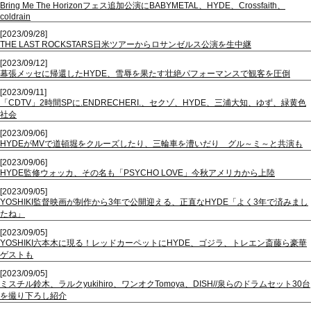
Bring Me The Horizonフェス追加公演にBABYMETAL、HYDE、Crossfaith、
coldrain
[2023/09/28]
THE LAST ROCKSTARS日米ツアーからロサンゼルス公演を生中継
[2023/09/12]
幕張メッセに帰還したHYDE、雪辱を果たす壮絶パフォーマンスで観客を圧倒
[2023/09/11]
「CDTV」2時間SPに.ENDRECHERI.、セクゾ、HYDE、三浦大知、ゆず、緑黄色
社会
[2023/09/06]
HYDEがMVで道頓堀をクルーズしたり、三輪車を漕いだり グル～ミ～と共演も
[2023/09/06]
HYDE監修ウォッカ、その名も「PSYCHO LOVE」今秋アメリカから上陸
[2023/09/05]
YOSHIKI監督映画が制作から3年で公開迎える、正直なHYDE「よく3年で済みまし
たね」
[2023/09/05]
YOSHIKI六本木に現る！レッドカーペットにHYDE、ゴジラ、トレエン斎藤ら豪華
ゲストも
[2023/09/05]
ミスチル鈴木、ラルクyukihiro、ワンオクTomoya、DISH//泉らのドラムセット30台
を撮り下ろし紹介