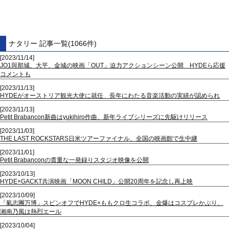
ナタリー 記事一覧(1066件)
[2023/11/14]
JO1與那城、大平、金城の映画「OUT」迫力アクションシーン公開 HYDEら応援
コメントも
[2023/11/13]
HYDEがオーストリア観光大使に就任 長年にわたる音楽活動の実績が認められ
[2023/11/13]
Petit Brabancon新曲はyukihiro作曲、新年ライブシリーズに先駆けリリース
[2023/11/03]
THE LAST ROCKSTARS日米ツアーファイナル、全国の映画館で生中継
[2023/11/01]
Petit Brabanconの貴重な一発録りスタジオ映像を公開
[2023/10/13]
HYDE×GACKT共演映画「MOON CHILD」公開20周年を記念し再上映
[2023/10/09]
「氣志團万博」スピンオフでHYDE×ももクロ生コラボ、金爆はコスプレかぶり、
湘南乃風は熱烈エール
[2023/10/04]