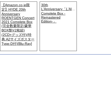
【Amazon.co.jp限
30th
L'Anniversary「L'Album
定】HYDE 20th
Complete Box -
Anniversary
Remastered
ROENTGEN Concert
Edition-」
2021 Complete Box
(完全数量限定/豪華
BOX盤)(2枚組)
(2CD+グッズ付)(特
典:A2サイズポスター
Type-D付)[Blu-Ray]