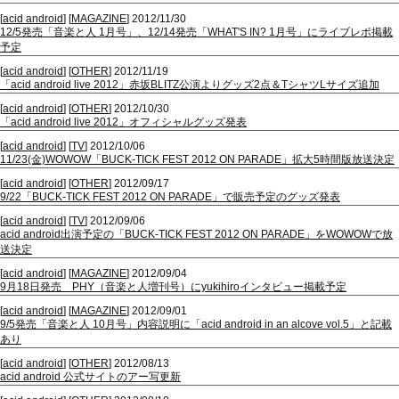
[
acid android
] [
MAGAZINE
] 2012/11/30
12/5発売「音楽と人 1月号」、12/14発売「WHAT'S IN? 1月号」にライブレポ掲載
予定
[
acid android
] [
OTHER
] 2012/11/19
「acid android live 2012」赤坂BLITZ公演よりグッズ2点＆TシャツLサイズ追加
[
acid android
] [
OTHER
] 2012/10/30
「acid android live 2012」オフィシャルグッズ発表
[
acid android
] [
TV
] 2012/10/06
11/23(金)WOWOW「BUCK-TICK FEST 2012 ON PARADE」拡大5時間版放送決定
[
acid android
] [
OTHER
] 2012/09/17
9/22「BUCK-TICK FEST 2012 ON PARADE」で販売予定のグッズ発表
[
acid android
] [
TV
] 2012/09/06
acid android出演予定の「BUCK-TICK FEST 2012 ON PARADE」をWOWOWで放
送決定
[
acid android
] [
MAGAZINE
] 2012/09/04
9月18日発売 PHY（音楽と人増刊号）にyukihiroインタビュー掲載予定
[
acid android
] [
MAGAZINE
] 2012/09/01
9/5発売「音楽と人 10月号」内容説明に「acid android in an alcove vol.5」と記載
あり
[
acid android
] [
OTHER
] 2012/08/13
acid android 公式サイトのアー写更新