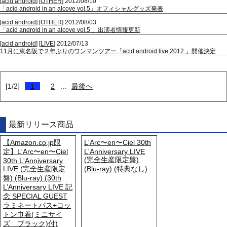
[
acid android
] [
OTHER
] 2012/08/10
「acid android in an alcove vol.5」オフィシャルグッズ発表
[
acid android
] [
OTHER
] 2012/08/03
「acid android in an alcove vol.5 」出演者情報更新
[
acid android
] [
LIVE
] 2012/07/13
11月に東名阪で２年ぶりのワンマンツアー「acid android live 2012 」開催決定
[1/2]
1
2
...
最後へ
最新リリース商品
【Amazon.co.jp限
L'Arc〜en〜Ciel 30th
定】L'Arc〜en〜Ciel
L'Anniversary LIVE
(完全生産限定盤)
30th L'Anniversary
LIVE (完全生産限定
(Blu-ray) (特典なし)
盤) (Blu-ray) (30th
L’Anniversary LIVE 記
念 SPECIAL GUEST
ラミネートパス+コッ
トン巾着(ミニサイ
ズ ブラック)付)