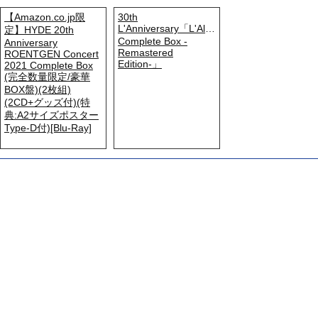
【Amazon.co.jp限
30th
L'Anniversary「L'Album
定】HYDE 20th
Complete Box -
Anniversary
Remastered
ROENTGEN Concert
Edition-」
2021 Complete Box
(完全数量限定/豪華
BOX盤)(2枚組)
(2CD+グッズ付)(特
典:A2サイズポスター
Type-D付)[Blu-Ray]