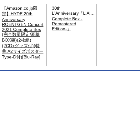
【Amazon.co.jp限
30th
L'Anniversary「L'Album
定】HYDE 20th
Complete Box -
Anniversary
Remastered
ROENTGEN Concert
Edition-」
2021 Complete Box
(完全数量限定/豪華
BOX盤)(2枚組)
(2CD+グッズ付)(特
典:A2サイズポスター
Type-D付)[Blu-Ray]