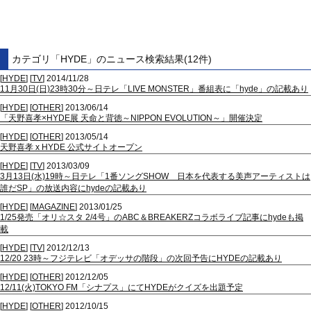
カテゴリ「HYDE」のニュース検索結果(12件)
[
HYDE
] [
TV
] 2014/11/28
11月30日(日)23時30分～日テレ「LIVE MONSTER」番組表に「hyde」の記載あり
[
HYDE
] [
OTHER
] 2013/06/14
「天野喜孝×HYDE展 天命と背徳～NIPPON EVOLUTION～」開催決定
[
HYDE
] [
OTHER
] 2013/05/14
天野喜孝 x HYDE 公式サイトオープン
[
HYDE
] [
TV
] 2013/03/09
3月13日(水)19時～日テレ「1番ソングSHOW 日本を代表する美声アーティストは
誰だSP」の放送内容にhydeの記載あり
[
HYDE
] [
MAGAZINE
] 2013/01/25
1/25発売「オリ☆スタ 2/4号」のABC＆BREAKERZコラボライブ記事にhydeも掲
載
[
HYDE
] [
TV
] 2012/12/13
12/20 23時～フジテレビ「オデッサの階段」の次回予告にHYDEの記載あり
[
HYDE
] [
OTHER
] 2012/12/05
12/11(火)TOKYO FM「シナプス」にてHYDEがクイズを出題予定
[
HYDE
] [
OTHER
] 2012/10/15