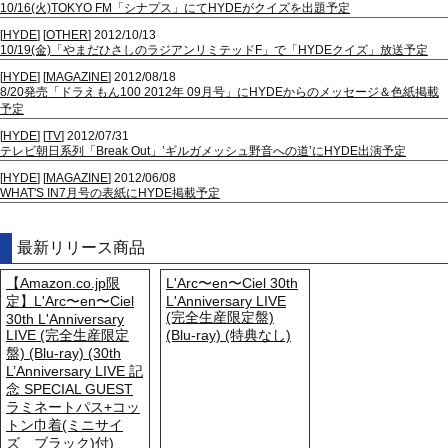
10/16(火)TOKYO FM「シナプス」にてHYDEがクイズを出題予定
[
HYDE
] [
OTHER
] 2012/10/13
10/19(金)「やまだひさしのラジアンリミテッドF」で「HYDEクイズ」放送予定
[
HYDE
] [
MAGAZINE
] 2012/08/18
8/20発売「ドラえもん100 2012年 09月号」にHYDEからのメッセージ＆色紙掲載
予定
[
HYDE
] [
TV
] 2012/07/31
テレビ朝日系列「Break Out」’ギルガメッシュ野音への道’にHYDE出演予定
[
HYDE
] [
MAGAZINE
] 2012/06/08
WHAT'S IN7月号の表紙にHYDE掲載予定
最新リリース商品
【Amazon.co.jp限
L'Arc〜en〜Ciel 30th
定】L'Arc〜en〜Ciel
L'Anniversary LIVE
(完全生産限定盤)
30th L'Anniversary
LIVE (完全生産限定
(Blu-ray) (特典なし)
盤) (Blu-ray) (30th
L’Anniversary LIVE 記
念 SPECIAL GUEST
ラミネートパス+コッ
トン巾着(ミニサイ
ズ ブラック)付)