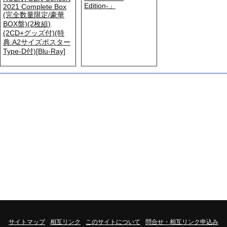
Edition-」
2021 Complete Box
(完全数量限定/豪華
BOX盤)(2枚組)
(2CD+グッズ付)(特
典:A2サイズポスター
Type-D付)[Blu-Ray]
サイトマップ
相互リンク
このサイトについて
問合せ・相互リンク申込み