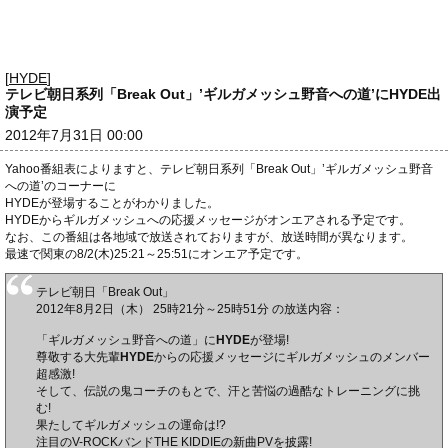
[
HYDE
]
テレビ朝日系列「Break Out」’ギルガメッシュ野音への道’にHYDE出
演予定
2012年7月31日 00:00
Yahoo番組表によりますと、テレビ朝日系列「Break Out」’ギルガメッシュ野音
への道’のコーナーに
HYDEが登場することがわかりました。
HYDEからギルガメッシュへの応援メッセージがオンエアされる予定です。
なお、この番組は各地域で放送されておりますが、放送時間が異なります。
最速で関東の8/2(木)25:21～25:51にオンエア予定です。
テレビ朝日「Break Out」
2012年8月2日（木） 25時21分～25時51分 の放送内容：
「ギルガメッシュ野音への道」に
HYDE
が登場!
尊敬する大先輩
HYDE
からの応援メッセージにギルガメッシュのメンバー
超感激!
そして、伝説の鬼コーチのもとで、汗と苦悩の過酷なトレーニングに挑
む!
果たしてギルガメッシュの運命は!?
注目のV-ROCKバンドTHE KIDDIEの新曲PVを披露!