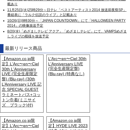
載あり
11月25日(火)25時29分～日テレ「ベストアーティスト2014 放送前夜祭SP」
番組表に「ラルク伝説のライブ」と記載あり
10/26(日)9時30分～「JAPAN COUNTDOWN」にて「HALLOWEEN PARTY
2014」の映像放送予定
8/20(水)「めざましテレビ アクア」「めざましテレビ」にて、VAMPSめざま
しライブの模様を放送予定
最新リリース商品
【Amazon.co.jp限
L'Arc〜en〜Ciel 30th
定】L'Arc〜en〜Ciel
L'Anniversary LIVE
(完全生産限定盤)
30th L'Anniversary
LIVE (完全生産限定
(Blu-ray) (特典なし)
盤) (Blu-ray) (30th
L’Anniversary LIVE 記
念 SPECIAL GUEST
ラミネートパス+コッ
トン巾着(ミニサイ
ズ ブラック)付)
【Amazon.co.jp限
【Amazon.co.jp限
定】L'Arc〜en〜Ciel
定】HYDE LIVE 2023