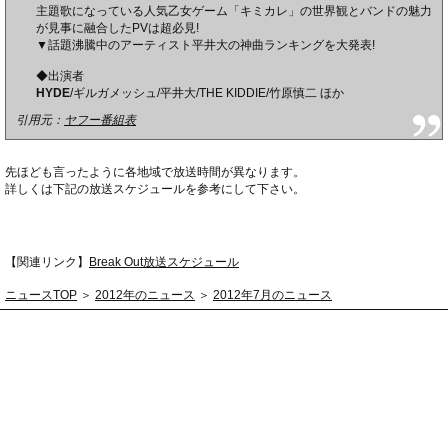
主題歌になっている人気乙女ゲーム「キミカレ」の世界観とバンドの魅力
が見事に融合したPVは超必見!
▼話題沸騰中のアーティスト平井大の神曲ランキングを大発表!
◆出演者
HYDE
/ギルガメッシュ/平井大/THE KIDDIE/竹原慎二 ほか
引用元：
ヤフー番組表
先ほども言ったように各地域で放送時間が異なります。
詳しくは下記の放送スケジュールを参考にして下さい。
【関連リンク】
Break Out放送スケジュール
ニュースTOP
＞
2012年のニュース
＞
2012年7月のニュース