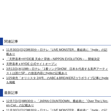
関連記事
11月30日(日)23時30分～日テレ「LIVE MONSTER」番組表に「hyde」の記
載あり
「天野喜孝×HYDE展 天命と背徳～NIPPON EVOLUTION～」開催決定
天野喜孝 x HYDE 公式サイトオープン
3月13日(水)19時～日テレ「1番ソングSHOW 日本を代表する美声アーティ
ストは誰だSP」の放送内容にhydeの記載あり
1/25発売「オリ☆スタ 2/4号」のABC＆BREAKERZコラボライブ記事にhyde
も掲載
最新記事
12月7日(日)9時30分～「JAPAN COUNTDOWN」番組表に「Over The L'Arc-
en-Ciel」の記載あり
11月30日(日)23時30分～日テレ「LIVE MONSTER」番組表に「hyde」の記