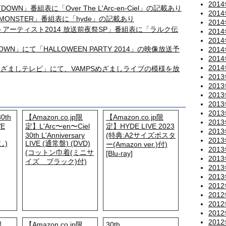
201
DOWN」番組表に「Over The L'Arc-en-Ciel」の記載あり
201
E MONSTER」番組表に「hyde」の記載あり
201
ストアーティスト2014 放送前夜祭SP」番組表に「ラルク伝
201
201
TDOWN」にて「HALLOWEEN PARTY 2014」の映像放送予
201
201
201
「めざましテレビ」にて、VAMPSめざましライブの模様を放
201
201
201
201
201
0th
【Amazon.co.jp限
【Amazon.co.jp限
201
VE
定】L'Arc〜en〜Ciel
定】HYDE LIVE 2023
201
30th L'Anniversary
(特典:A2サイズポスタ
201
し)
LIVE (通常盤) (DVD)
ー(Amazon ver.)付)
201
(コットン巾着(ミニサ
[Blu-ray]
201
イズ ブラック)付)
201
201
201
201
201
201
201
限
【Amazon.co.jp限
30th