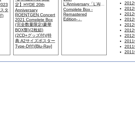
201
L'Anniversary「L'Album
2023
定】HYDE 20th
201
Complete Box -
ポスタ
Anniversary
201
Remastered
ROENTGEN Concert
付)
Edition-」
201
2021 Complete Box
(完全数量限定/豪華
201
BOX盤)(2枚組)
201
(2CD+グッズ付)(特
201
典:A2サイズポスター
201
Type-D付)[Blu-Ray]
201
201