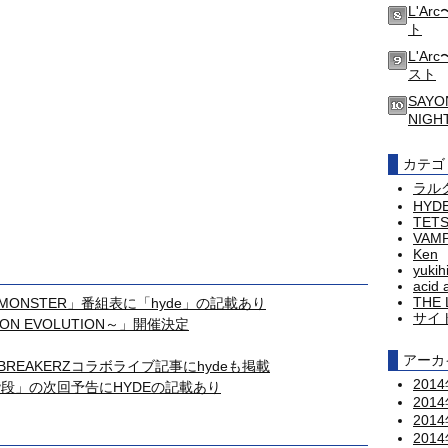
L'Ar
ト
L'Arc
スト
SAYO
NIG
カテゴ
ラル
HYD
TET
VAM
Ken
yukih
acid 
THE 
E MONSTER」番組表に「hyde」の記載あり
サイ
ON EVOLUTION～」開催決定
アーカ
＆BREAKERZコラボライブ記事にhydeも掲載
201
の階段」の次回予告にHYDEの記載あり
201
201
201