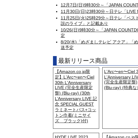
12月7日(日)9時30分～「JAPAN COUNT
11月30日(日)23時30分～日テレ「LIV
11月25日(火)25時29分～日テレ「ベ
説のライブ」と記載あり
10/26(日)9時30分～「JAPAN COUN
定
8/20(水)「めざましテレビ アクア」
送予定
最新リリース商品
【Amazon.co.jp限
L'Arc〜en〜Ciel 3
定】L'Arc〜en〜Ciel
L'Anniversary LI
(完全生産限定盤)
30th L'Anniversary
LIVE (完全生産限定
(Blu-ray) (特典な
盤) (Blu-ray) (30th
L’Anniversary LIVE 記
念 SPECIAL GUEST
ラミネートパス+コッ
トン巾着(ミニサイ
ズ ブラック)付)
HYDE LIVE 2023
【Amazon.co.jp