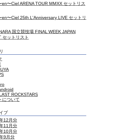
c〜en〜Ciel ARENA TOUR MMXX セットリス
〜en〜Ciel 25th L'Anniversary LIVE セットリ
NARA 国立競技場 FINAL WEEK JAPAN
HT セットリスト
リ
ク
E
SUYA
PS
iro
android
LAST ROCKSTARS
トについて
イブ
4年12月分
4年11月分
4年10月分
4年9月分