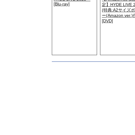
[Blu-ray]
定】HYDE LIVE 
(特典:A2サイズ
ー(Amazon ver.)
[DVD]