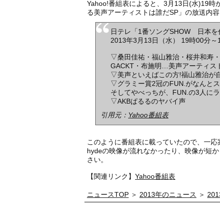
Yahoo!番組表によると、3月13日(水)
る美声アーティストは誰だSP」の放送内容
日テレ「1番ソングSHOW 日本
2013年3月13日（水） 19時00分
▽桑田佳祐・福山雅治・桜井和寿・徳
GACKT・布施明…美声アーティス
▽美声といえばこの方!福山雅治が
▽グラミー賞2冠のFUN.がなんとスタ
そしてやべっちが、FUN.の3人に
▽AKBぱるるのヤバイ声
引用元：
Yahoo番組表
このように番組表に載っていたので、一応
hydeの映像が流れなかったり、映像が短
さい。
【関連リンク】
Yahoo番組表
ニュースTOP
＞
2013年のニュース
＞
20