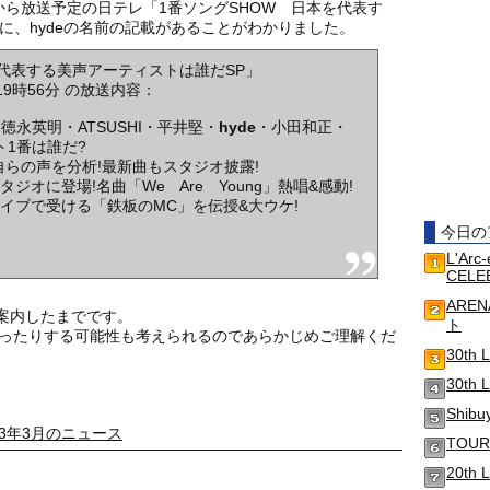
19時から放送予定の日テレ「1番ソングSHOW 日本を代表す
に、hydeの名前の記載があることがわかりました。
を代表する美声アーティストは誰だSP」
～19時56分 の放送内容：
永英明・ATSUSHI・平井堅・
hyde
・小田和正・
ト1番は誰だ?
自らの声を分析!最新曲もスタジオ披露!
ジオに登場!名曲「We Are Young」熱唱&感動!
ライブで受ける「鉄板のMC」を伝授&大ウケ!
今日の
L'Arc
CELE
AREN
案内したまでです。
ト
かったりする可能性も考えられるのであらかじめご理解くだ
30th 
30th
Shib
13年3月のニュース
TOUR
20th 