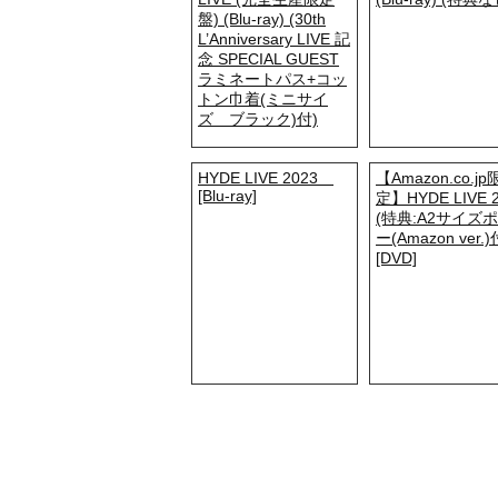
盤) (Blu-ray) (30th
L’Anniversary LIVE 記
念 SPECIAL GUEST
ラミネートパス+コッ
トン巾着(ミニサイ
ズ ブラック)付)
HYDE LIVE 2023
【Amazon.co.jp
[Blu-ray]
定】HYDE LIVE 
(特典:A2サイズ
ー(Amazon ver.)
[DVD]