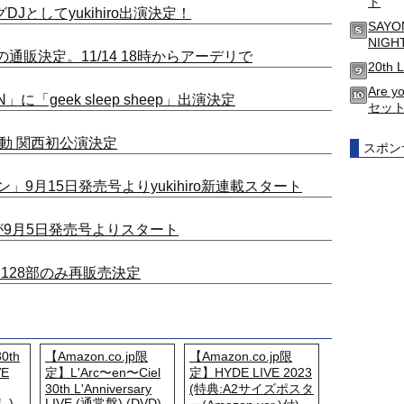
ト
ングDJとしてyukihiro出演決定！
SAYO
NIG
ッズの通販決定。11/14 18時からアーデリで
20th 
Are 
N」に「geek sleep sheep」出演決定
セッ
ep”始動 関西初公演決定
スポン
9月15日発売号よりyukihiro新連載スタート
』が9月5日発売号よりスタート
l days』128部のみ再販売決定
0th
【Amazon.co.jp限
【Amazon.co.jp限
VE
定】L'Arc〜en〜Ciel
定】HYDE LIVE 2023
30th L'Anniversary
(特典:A2サイズポスタ
し)
LIVE (通常盤) (DVD)