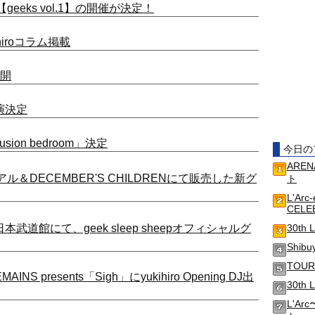
【geeks vol.1】の開催が決定！
iroコラム掲載
公開
 出演決定
fusion bedroom」決定
今日の
AREN
ューアル＆DECEMBER'S CHILDRENにて販売した新グ
ト
L'Arc
CELE
N」日本武道館にて、geek sleep sheepオフィシャルグ
30th 
Shib
TOUR
MAINS presents「Sigh」にyukihiro Opening DJ出
30th
L'Ar