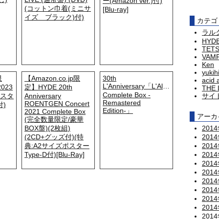
ー(Amazon ver.)付)
(コットン巾着(ミニサ
[Blu-ray]
イズ ブラック)付)
カテゴ
ラル
HYD
TET
VAM
Ken
yukih
限
【Amazon.co.jp限
30th
acid 
L'Anniversary「L'Album
2023
定】HYDE 20th
THE 
Complete Box -
ポスタ
Anniversary
サイ
Remastered
ROENTGEN Concert
付)
Edition-」
2021 Complete Box
アーカ
(完全数量限定/豪華
BOX盤)(2枚組)
201
(2CD+グッズ付)(特
201
典:A2サイズポスター
201
Type-D付)[Blu-Ray]
201
201
201
201
201
201
201
201