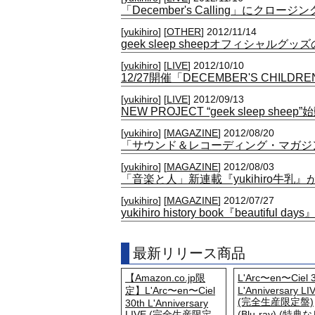
「December's Calling」にクロージ
[
yukihiro
] [
OTHER
] 2012/11/14
geek sleep sheepオフィシャルグ
[
yukihiro
] [
LIVE
] 2012/10/10
12/27開催「DECEMBER'S CHILDRE
[
yukihiro
] [
LIVE
] 2012/09/13
NEW PROJECT “geek sleep she
[
yukihiro
] [
MAGAZINE
] 2012/08/20
「サウンド＆レコーディング・マガジン」
[
yukihiro
] [
MAGAZINE
] 2012/08/03
「音楽と人」新連載『yukihiro牛乳
[
yukihiro
] [
MAGAZINE
] 2012/07/27
yukihiro history book『beautifu
最新リリース商品
【Amazon.co.jp限
L'Arc〜en〜Ciel 3
定】L'Arc〜en〜Ciel
L'Anniversary LI
(完全生産限定盤)
30th L'Anniversary
LIVE (完全生産限定
(Blu-ray) (特典な