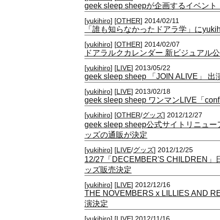
geek sleep sheepが企画するイベント
[
yukihiro
] [
OTHER
] 2014/02/11
「誰も知らなかったドアラ学」にyukih
[
yukihiro
] [
OTHER
] 2014/02/07
ドアラルクカレンダー 新ビジュアル
[
yukihiro
] [
LIVE
] 2013/05/22
geek sleep sheep 「JOIN ALIVE」
[
yukihiro
] [
LIVE
] 2013/02/18
geek sleep sheep ワンマンLIVE「con
[
yukihiro
] [
OTHER
/
グッズ
] 2012/12/27
geek sleep sheep公式サイトリニ
ッズの通販が決定
[
yukihiro
] [
LIVE
/
グッズ
] 2012/12/25
12/27「DECEMBER'S CHILDRE
ッズ販売決定
[
yukihiro
] [
LIVE
] 2012/12/16
THE NOVEMBERS x LILLIES AND RE
演決定
[
yukihiro
] [
LIVE
] 2012/11/16