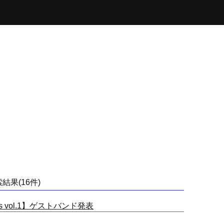
結果(16件)
eks vol.1】ゲストバンド発表