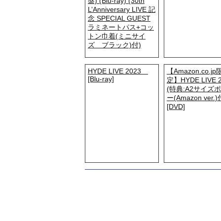
盤) (Blu-ray) (30th
L’Anniversary LIVE 記
念 SPECIAL GUEST
ラミネートパス+コッ
トン巾着(ミニサイ
ズ ブラック)付)
HYDE LIVE 2023
【Amazon.co.jp
[Blu-ray]
定】HYDE LIVE 
(特典:A2サイズ
ー(Amazon ver.)
[DVD]