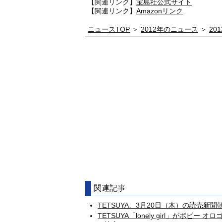
【関連リンク】
宝島社公式サイト
【関連リンク】
Amazonリンク
ニュースTOP
＞
2012年のニュース
＞
20
関連記事
TETSUYA、3月20日（木）の読売新
TETSUYA「lonely girl」がボビ