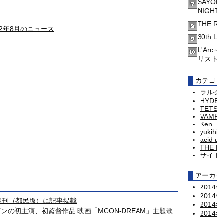
SAYO
NIG
THE 
12年8月のニュース
30th 
L'Ar
リス
カテゴ
ラル
HYD
TET
VAM
Ken
yukih
acid 
THE 
サイ
アーカ
201
201
聞朝刊（都民版）に記事掲載
201
ー オロゴンの初主演、初監督作品 映画「MOON-DREAM」主題歌
201