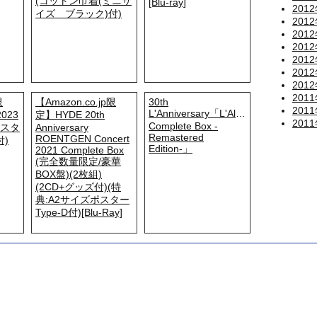
(コットン巾着(ミニサ
[Blu-ray]
201
イズ ブラック)付)
201
201
201
201
201
201
201
限
【Amazon.co.jp限
30th
201
L'Anniversary「L'Album
2023
定】HYDE 20th
201
Complete Box -
ポスタ
Anniversary
Remastered
ROENTGEN Concert
付)
Edition-」
2021 Complete Box
(完全数量限定/豪華
BOX盤)(2枚組)
(2CD+グッズ付)(特
典:A2サイズポスター
Type-D付)[Blu-Ray]