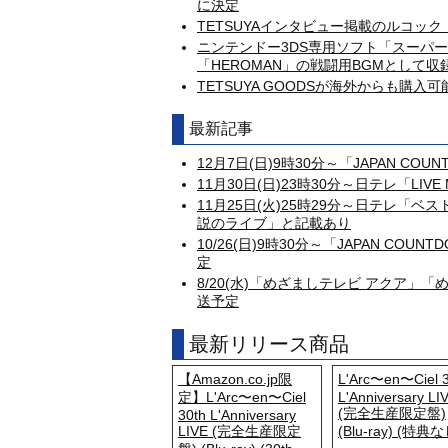
に決定
TETSUYAインタビュー掲載のルコック
ニンテンドー3DS専用ソフト「スーパーロボ
「HEROMAN」の戦闘用BGMとして収
TETSUYA GOODSが海外からも購入可
最新記事
12月7日(日)9時30分～「JAPAN COUNT
11月30日(日)23時30分～日テレ「LIV
11月25日(火)25時29分～日テレ「ベ
説のライブ」と記載あり
10/26(日)9時30分～「JAPAN COUN
定
8/20(水)「めざましテレビ アクア」
送予定
最新リリース商品
【Amazon.co.jp限
L'Arc〜en〜Ciel 3
定】L'Arc〜en〜Ciel
L'Anniversary LI
(完全生産限定盤)
30th L'Anniversary
LIVE (完全生産限定
(Blu-ray) (特典な