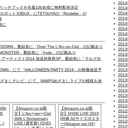
201
 リッチブックを先着100名様に無料配布決定
201
201
ット大戦UX」にTETSUYAの「Roulette」が
201
録
201
能に
201
201
201
201
DOWN」番組表に「Over The L'Arc-en-Ciel」の記載あり
201
E MONSTER」番組表に「hyde」の記載あり
201
ストアーティスト2014 放送前夜祭SP」番組表に「ラルク伝
201
201
TDOWN」にて「HALLOWEEN PARTY 2014」の映像放送予
201
201
201
「めざましテレビ」にて、VAMPSめざましライブの模様を放
201
201
201
201
201
0th
【Amazon.co.jp限
【Amazon.co.jp限
201
VE
定】L'Arc〜en〜Ciel
定】HYDE LIVE 2023
201
30th L'Anniversary
(特典:A2サイズポスタ
201
し)
LIVE (通常盤) (DVD)
ー(Amazon ver.)付)
201