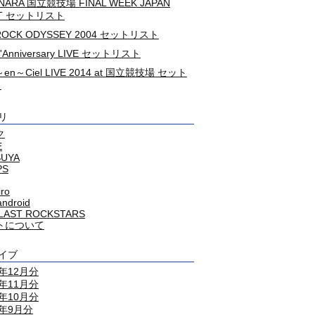
NARA 国立競技場 FINAL WEEK JAPAN
HT セットリスト
ROCK ODYSSEY 2004 セットリスト
L'Anniversary LIVE セットリスト
c～en～Ciel LIVE 2014 at 国立競技場 セット
ト
リ
ク
E
SUYA
PS
iro
android
LAST ROCKSTARS
トについて
イブ
4年12月分
4年11月分
4年10月分
4年9月分