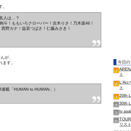
す。
の有名人は…？
山絢斗！ももいろクローバー！吉木りさ！乃木坂46！
！西野カナ！益若つばさ！仁藤みさき！
せんが、
今日の
れます。
AREN
ト
L'Ar
ト
IGOR連載「HUMAN to HUMAN」）
20th 
30th
tv a
TOUR 
リス