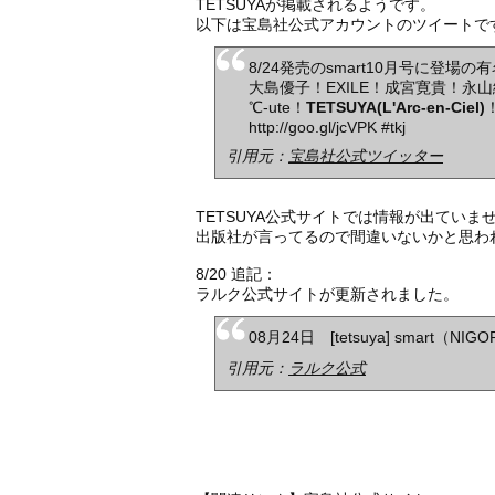
TETSUYAが掲載されるようです。
以下は宝島社公式アカウントのツイートで
8/24発売のsmart10月号に登場
大島優子！EXILE！成宮寛貴！永
℃-ute！
TETSUYA(L'Arc-en-Ciel)
http://goo.gl/jcVPK #tkj
引用元：
宝島社公式ツイッター
TETSUYA公式サイトでは情報が出ていま
出版社が言ってるので間違いないかと思わ
8/20 追記：
ラルク公式サイトが更新されました。
08月24日 [tetsuya] smart（N
引用元：
ラルク公式