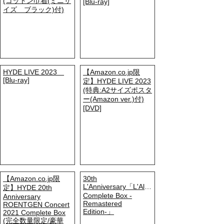
(コットン巾着(ミニサ
[Blu-ray]
イズ ブラック)付)
HYDE LIVE 2023
【Amazon.co.jp限
[Blu-ray]
定】HYDE LIVE 2023
(特典:A2サイズポスタ
ー(Amazon ver.)付)
[DVD]
【Amazon.co.jp限
30th
L'Anniversary「L'Album
定】HYDE 20th
Complete Box -
Anniversary
Remastered
ROENTGEN Concert
Edition-」
2021 Complete Box
(完全数量限定/豪華