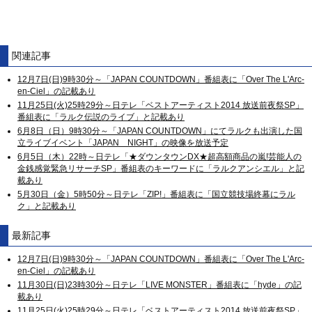
関連記事
12月7日(日)9時30分～「JAPAN COUNTDOWN」番組表に「Over The L'Arc-
en-Ciel」の記載あり
11月25日(火)25時29分～日テレ「ベストアーティスト2014 放送前夜祭SP」
番組表に「ラルク伝説のライブ」と記載あり
6月8日（日）9時30分～「JAPAN COUNTDOWN」にてラルクも出演した国
立ライブイベント「JAPAN NIGHT」の映像を放送予定
6月5日（木）22時～日テレ「★ダウンタウンDX★超高額商品の嵐!芸能人の
金銭感覚緊急リサーチSP」番組表のキーワードに「ラルクアンシエル」と記
載あり
5月30日（金）5時50分～日テレ「ZIP!」番組表に「国立競技場終幕にラル
ク」と記載あり
最新記事
12月7日(日)9時30分～「JAPAN COUNTDOWN」番組表に「Over The L'Arc-
en-Ciel」の記載あり
11月30日(日)23時30分～日テレ「LIVE MONSTER」番組表に「hyde」の記
載あり
11月25日(火)25時29分～日テレ「ベストアーティスト2014 放送前夜祭SP」