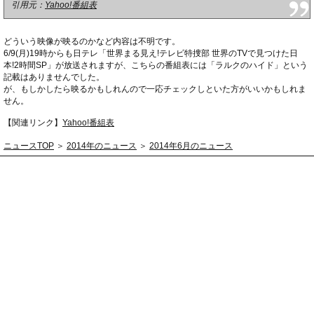
引用元：
Yahoo!番組表
どういう映像が映るのかなど内容は不明です。
6/9(月)19時からも日テレ「世界まる見え!テレビ特捜部 世界のTVで見つけた日
本!2時間SP」が放送されますが、こちらの番組表には「ラルクのハイド」という
記載はありませんでした。
が、もしかしたら映るかもしれんので一応チェックしといた方がいいかもしれま
せん。
【関連リンク】
Yahoo!番組表
ニュースTOP
＞
2014年のニュース
＞
2014年6月のニュース