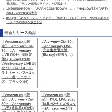
番組表に「ラルク伝説のライブ」と記載あり
10/26(日)9時30分～「JAPAN COUNTDOWN」にて「HALLOWEEN PARTY
2014」の映像放送予定
8/20(水)「めざましテレビ アクア」「めざましテレビ」にて、VAMPSめざま
しライブの模様を放送予定
最新リリース商品
【Amazon.co.jp限
L'Arc〜en〜Ciel 30th
定】L'Arc〜en〜Ciel
L'Anniversary LIVE
(完全生産限定盤)
30th L'Anniversary
LIVE (完全生産限定
(Blu-ray) (特典なし)
盤) (Blu-ray) (30th
L’Anniversary LIVE 記
念 SPECIAL GUEST
ラミネートパス+コッ
トン巾着(ミニサイ
ズ ブラック)付)
【Amazon.co.jp限
【Amazon.co.jp限
定】L'Arc〜en〜Ciel
定】HYDE LIVE 2023
30th L'Anniversary
(特典:A2サイズポスタ
LIVE (通常盤) (DVD)
ー(Amazon ver.)付)