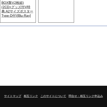
BOX盤)(2枚組)
(2CD+グッズ付)(特
典:A2サイズポスター
Type-D付)[Blu-Ray]
サイトマップ
相互リンク
このサイトについて
問合せ・相互リンク申込み