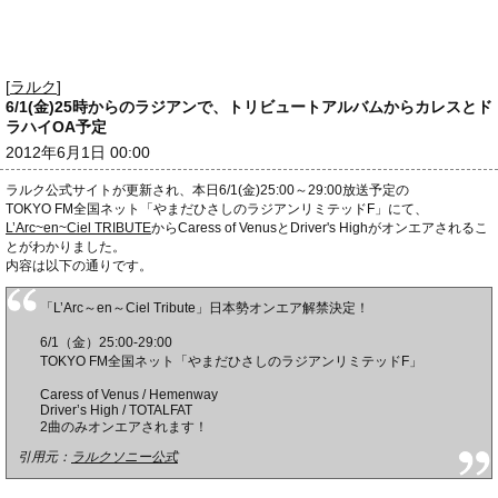
[
ラルク
]
6/1(金)25時からのラジアンで、トリビュートアルバムからカレスとド
ラハイOA予定
2012年6月1日 00:00
ラルク公式サイトが更新され、本日6/1(金)25:00～29:00放送予定の
TOKYO FM全国ネット「やまだひさしのラジアンリミテッドF」にて、
L’Arc~en~Ciel TRIBUTE
からCaress of VenusとDriver's Highがオンエアされるこ
とがわかりました。
内容は以下の通りです。
「L’Arc～en～Ciel Tribute」日本勢オンエア解禁決定！
6/1（金）25:00-29:00
TOKYO FM全国ネット「やまだひさしのラジアンリミテッドF」
Caress of Venus / Hemenway
Driver’s High / TOTALFAT
2曲のみオンエアされます！
引用元：
ラルクソニー公式