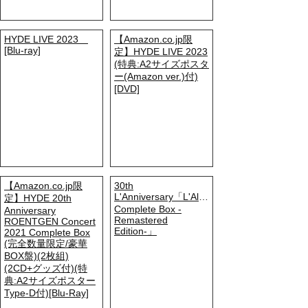
HYDE LIVE 2023
【Amazon.co.jp限
[Blu-ray]
定】HYDE LIVE 2023
(特典:A2サイズポスタ
ー(Amazon ver.)付)
[DVD]
【Amazon.co.jp限
30th
L'Anniversary「L'Album
定】HYDE 20th
Complete Box -
Anniversary
Remastered
ROENTGEN Concert
Edition-」
2021 Complete Box
(完全数量限定/豪華
BOX盤)(2枚組)
(2CD+グッズ付)(特
典:A2サイズポスター
Type-D付)[Blu-Ray]