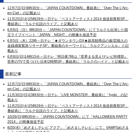
12月7日(日)9時30分～「JAPAN COUNTDOWN」番組表に「Over The L'Arc-
en-Ciel」の記載あり
11月25日(火)25時29分～日テレ「ベストアーティスト2014 放送前夜祭SP」
番組表に「ラルク伝説のライブ」と記載あり
6月8日（日）9時30分～「JAPAN COUNTDOWN」にてラルクも出演した国
立ライブイベント「JAPAN NIGHT」の映像を放送予定
6月5日（木）22時～日テレ「★ダウンタウンDX★超高額商品の嵐!芸能人の
金銭感覚緊急リサーチSP」番組表のキーワードに「ラルクアンシエル」と記
載あり
6月8日(日)14時15分～日テレ「明日夜7時は『世界まる見え!テレビ特捜部』
世界のTVで見つけた日本!2時間SP」番組表に「ラルクのハイド」と記載あり
最新記事
12月7日(日)9時30分～「JAPAN COUNTDOWN」番組表に「Over The L'Arc-
en-Ciel」の記載あり
11月30日(日)23時30分～日テレ「LIVE MONSTER」番組表に「hyde」の記
載あり
11月25日(火)25時29分～日テレ「ベストアーティスト2014 放送前夜祭SP」
番組表に「ラルク伝説のライブ」と記載あり
10/26(日)9時30分～「JAPAN COUNTDOWN」にて「HALLOWEEN PARTY
2014」の映像放送予定
8/20(水)「めざましテレビ アクア」「めざましテレビ」にて、VAMPSめざま