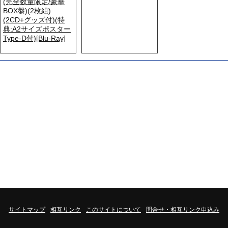
(完全数量限定/豪華
BOX盤)(2枚組)
(2CD+グッズ付)(特
典:A2サイズポスター
Type-D付)[Blu-Ray]
サイトマップ
相互リンク
このサイトについて
問合せ・相互リンク申込み