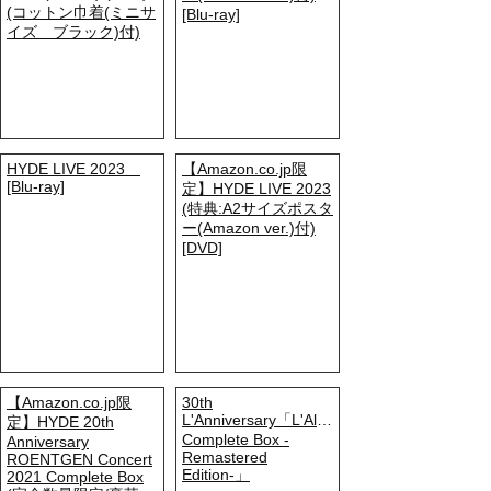
(コットン巾着(ミニサ
[Blu-ray]
イズ ブラック)付)
HYDE LIVE 2023
【Amazon.co.jp限
[Blu-ray]
定】HYDE LIVE 2023
(特典:A2サイズポスタ
ー(Amazon ver.)付)
[DVD]
【Amazon.co.jp限
30th
L'Anniversary「L'Album
定】HYDE 20th
Complete Box -
Anniversary
Remastered
ROENTGEN Concert
Edition-」
2021 Complete Box