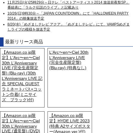
11月25日(火)25時29分～日テレ「ベストアーティスト2014 放送前夜祭SP」
番組表に「ラルク伝説のライブ」と記載あり
10/26(日)9時30分～「JAPAN COUNTDOWN」にて「HALLOWEEN PARTY
2014」の映像放送予定
8/20(水)「めざましテレビ アクア」「めざましテレビ」にて、VAMPSめざま
しライブの模様を放送予定
最新リリース商品
【Amazon.co.jp限
L'Arc〜en〜Ciel 30th
定】L'Arc〜en〜Ciel
L'Anniversary LIVE
(完全生産限定盤)
30th L'Anniversary
LIVE (完全生産限定
(Blu-ray) (特典なし)
盤) (Blu-ray) (30th
L’Anniversary LIVE 記
念 SPECIAL GUEST
ラミネートパス+コッ
トン巾着(ミニサイ
ズ ブラック)付)
【Amazon.co.jp限
【Amazon.co.jp限
定】L'Arc〜en〜Ciel
定】HYDE LIVE 2023
30th L'Anniversary
(特典:A2サイズポスタ
LIVE (通常盤) (DVD)
ー(Amazon ver.)付)